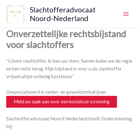
Ga
Slachtofferadvocaat
naar
Noord-Nederland
de
inhoud
Onverzettelijke rechtsbijstand
voor slachtoffers
“U bent slachtoffer. Ik ben uw stem. Samen halen we de regie
en het recht terug. Mijn bijstand is voor u als slachtoffer
vrijwel altijd volledig kosteloos”
Gespecialiseerd in zeden- en geweldsmisdrijven
Meld uw zaak aan voor een kosteloze screening
Slachtofferadvocaat Noord Nederland biedt Ondersteuning
bij: