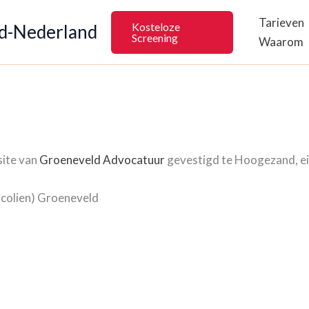
Tarieven
Kosteloze
rd-Nederland
Screening
Waarom
site van
Groeneveld Advocatuur
gevestigd te Hoogezand, ei
icolien) Groeneveld