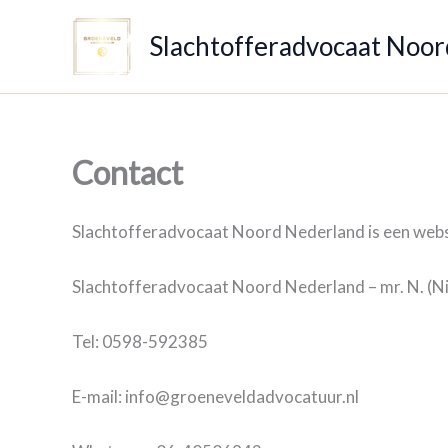
Ga
naar
Slachtofferadvocaat Noo
de
inhoud
Contact
Slachtofferadvocaat Noord Nederland is een web
Slachtofferadvocaat Noord Nederland – mr. N. (N
Tel: 0598-592385
E-mail: info@groeneveldadvocatuur.nl