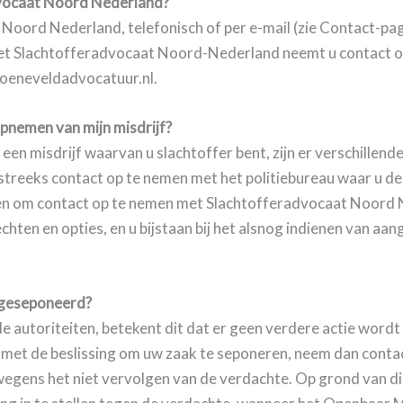
dvocaat Noord Nederland?
oord Nederland, telefonisch of per e-mail (zie Contact-pag
et Slachtofferadvocaat Noord-Nederland neemt u contact o
roeneveldadvocatuur.nl.
 opnemen van mijn misdrijf?
 een misdrijf waarvan u slachtoffer bent, zijn er verschillen
reeks contact op te nemen met het politiebureau waar u de a
gen om contact op te nemen met Slachtofferadvocaat Noord 
hten en opties, en u bijstaan bij het alsnog indienen van aang
t geseponeerd?
e autoriteiten, betekent dit dat er geen verdere actie wor
nt met de beslissing om uw zaak te seponeren, neem dan cont
egens het niet vervolgen van de verdachte. Op grond van di