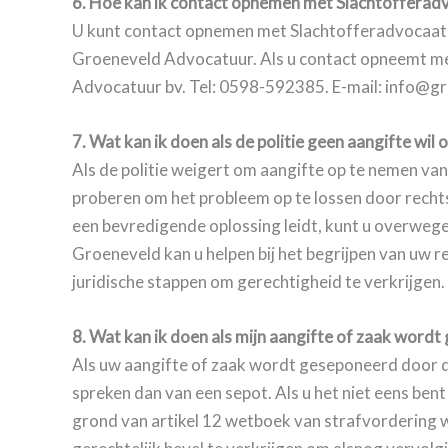
6. Hoe kan ik contact opnemen met Slachtoffera
U kunt contact opnemen met Slachtofferadvocaat N
Groeneveld Advocatuur. Als u contact opneemt m
Advocatuur bv. Tel: 0598-592385. E-mail: info@g
7. Wat kan ik doen als de politie geen aangifte wil
Als de politie weigert om aangifte op te nemen van
proberen om het probleem op te lossen door rechtst
een bevredigende oplossing leidt, kunt u overwe
Groeneveld kan u helpen bij het begrijpen van uw rec
juridische stappen om gerechtigheid te verkrijgen.
8. Wat kan ik doen als mijn aangifte of zaak word
Als uw aangifte of zaak wordt geseponeerd door d
spreken dan van een sepot. Als u het niet eens be
grond van artikel 12 wetboek van strafvordering w