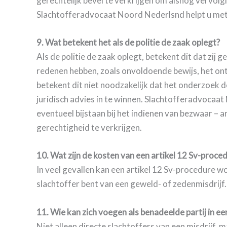
gerechtelijk bevel te verkrijgen om alsnog vervolg
Slachtofferadvocaat Noord Nederlsnd helpt u met het
9. Wat betekent het als de politie de zaak oplegt?
Als de politie de zaak oplegt, betekent dit dat zij
redenen hebben, zoals onvoldoende bewijs, het on
betekent dit niet noodzakelijk dat het onderzoek de
juridisch advies in te winnen. Slachtofferadvocaat
eventueel bijstaan bij het indienen van bezwaar – a
gerechtigheid te verkrijgen.
10. Wat zijn de kosten van een artikel 12 Sv-proce
In veel gevallen kan een artikel 12 Sv-procedure
slachtoffer bent van een geweld- of zedenmisdrijf.
11. Wie kan zich voegen als benadeelde partij in e
Niet alleen directe slachtoffers van een misdrijf,