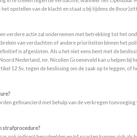
ing in te stellen tegen de verdachte, wanneer het Openbaar Mi
 opstellen van de klacht en staat u bij tijdens de (hoor)zitt
 geen verdere actie zal ondernemen met betrekking tot het ond
tbreken van verdachten of andere prioriteiten binnen het po
finitief is afgesloten. Als u het niet eens bent met de besl
 Noord Nederland, mr. Nicolien Groeneveld kan u helpen bij he
rtikel 12 Sv, tegen de beslissing om de zaak op te leggen, of
dure?
 worden gefinancierd met behulp van de verkregen toevoeging
en strafprocedure?
 maar ook indirect benadeelden en/of naasten kunnen zich als 