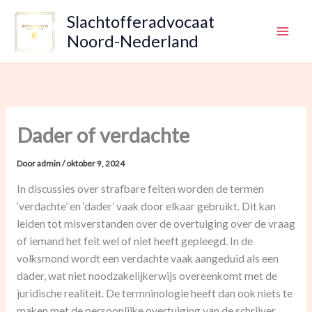
Ga
Slachtofferadvocaat
naar
Noord-Nederland
de
inhoud
Dader of verdachte
Door
admin
/
oktober 9, 2024
In discussies over strafbare feiten worden de termen
‘verdachte’ en ‘dader’ vaak door elkaar gebruikt. Dit kan
leiden tot misverstanden over de overtuiging over de vraag
of iemand het feit wel of niet heeft gepleegd. In de
volksmond wordt een verdachte vaak aangeduid als een
dader, wat niet noodzakelijkerwijs overeenkomt met de
juridische realiteit. De termninologie heeft dan ook niets te
maken met de persoonlijke overtuiging van de schrijver.