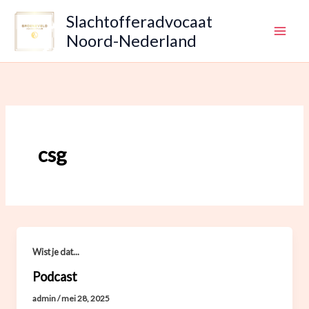
Ga
Slachtofferadvocaat
naar
Noord-Nederland
de
inhoud
csg
Wist je dat...
Podcast
admin
/
mei 28, 2025