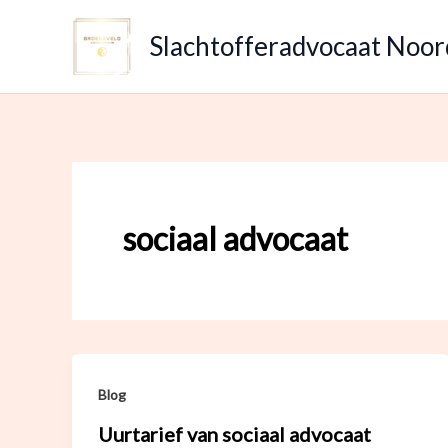
Ga
naar
Slachtofferadvocaat Noo
de
inhoud
sociaal advocaat
Blog
Uurtarief van sociaal advocaat