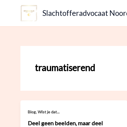
Ga
naar
Slachtofferadvocaat Noo
de
inhoud
traumatiserend
,
Blog
Wist je dat...
Deel geen beelden, maar deel